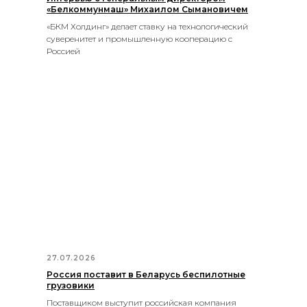
«Белкоммунмаш» Михаилом Сымановичем
«БКМ Холдинг» делает ставку на технологический
суверенитет и промышленную кооперацию с
Россией
27.07.2026
Россия поставит в Беларусь беспилотные
грузовики
Поставщиком выступит российская компания