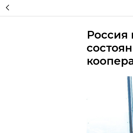
Россия 
состоя
коопер