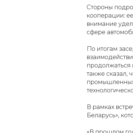
Стороны подр
кооперации: ее
внимание удел
сфере автомоб
По итогам засе
взаимодействи
продолжаться и
также сказал, 
промышленных 
технологическо
В рамках встр
Беларусь», кот
«
В прошлом год