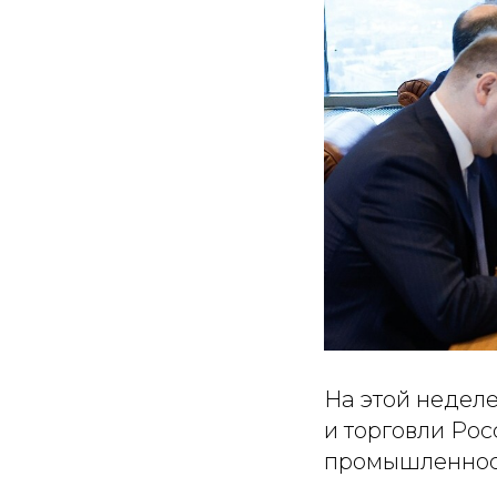
На этой недел
и торговли Ро
промышленност