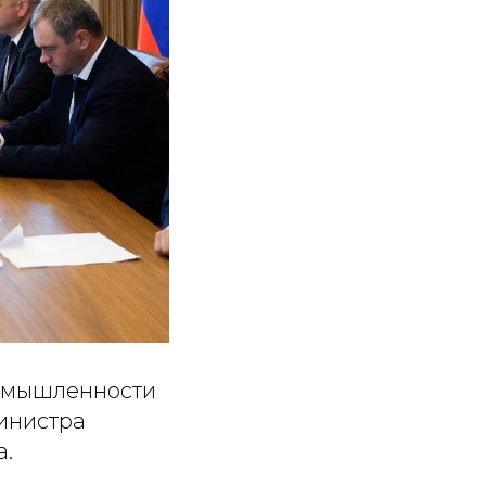
ромышленности
инистра
а.