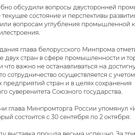
обно обсудили вопросы двусторонней про
 текущее состояние и перспективы развити
или вопросам углубления промышленной к
илестроения.
дания глава белорусского Минпрома отмети
е двух стран в сфере промышленности и то
 что важно не останавливаться на достигн
что сотрудничество осуществляется с учето
предприятий стран и в целях сохранения
го суверенитета Союзного государства.
ечи глава Минпромторга России упомянул
орый состоится с 30 сентября по 2 октября:
у выставка прошла весьма успешно. За три