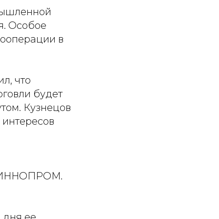
мышленной
я. Особое
ооперации в
л, что
рговли будет
утом. Кузнецов
м интересов
 «ИННОПРОМ.
 дня ее